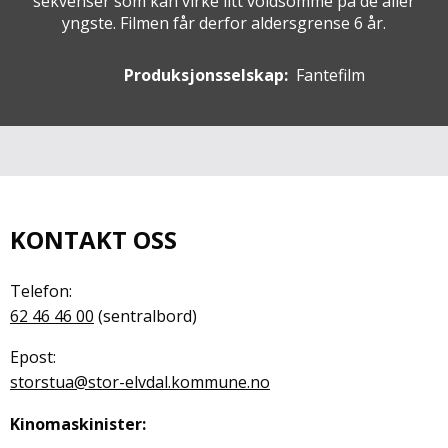
sekvenser som kan virke litt voldsomme på de aller
yngste. Filmen får derfor aldersgrense 6 år.
Produksjonsselskap:
Fantefilm
KONTAKT OSS
Telefon:
62 46 46 00
(sentralbord)
Epost:
storstua@stor-elvdal.kommune.no
Kinomaskinister: