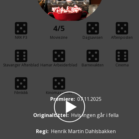
4/5
NRK P3
Moviezine
Dagsavisen
Aftenposten
Stavanger Aftenblad
Hamar Arbeiderblad
Barnevakten
Cinema
Filmkikk
Kinomagasinet
Premiere
:
07.11.2025
Originaltittel:
Hvis ingen går i fella
Regi:
Henrik Martin Dahlsbakken