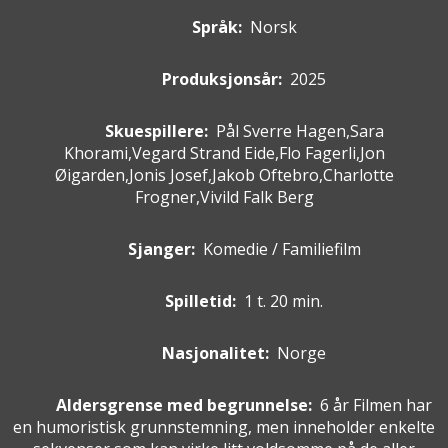
Språk:
Norsk
Produksjonsår:
2025
Skuespillere
:
Pål Sverre Hagen,Sara
Khorami,Vegard Strand Eide,Flo Fagerli,Jon
Øigarden,Jonis Josef,Jakob Oftebro,Charlotte
Frogner,Vivild Falk Berg
Sjanger:
Komedie / Familiefilm
Spilletid:
1 t. 20 min.
Nasjonalitet:
Norge
Aldersgrense med begrunnelse:
6 år
Filmen har
en humoristisk grunnstemning, men inneholder enkelte